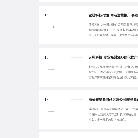
13
蓝橙科技-大连网络推广公司|贵阳网络营
化|贵阳网站推广公司,提供长期SEO
据，及时处理潜在问题，保障网站排名
15
长沙SEO品牌优化|蓝橙科技-福州SEO优
福州SEO优化排名公司,拥有一支由经
据客户需求量身定制最合适的优化方案
17
蓝橙科技-秦皇岛关键词优化公司|广州网
司,采用正规优化方式进行长期网站运营
排名，带来更多的咨询与成交。