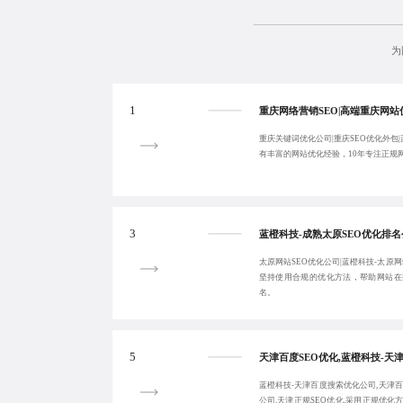
为
1
重庆关键词优化公司|重庆SEO优化外包|
有丰富的网站优化经验，10年专注正规
3
太原网站SEO优化公司|蓝橙科技-太原
坚持使用合规的优化方法，帮助网站在
名。
5
蓝橙科技-天津百度搜索优化公司,天津百
公司,天津正规SEO优化,采用正规优