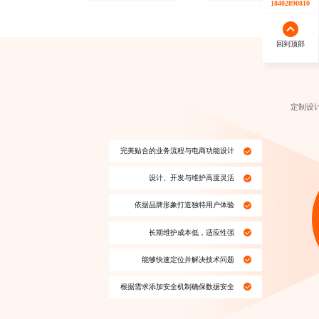
17723342546
18402890810
回到顶部
回到顶部
定制设
完美贴合的业务流程与
电商功能设计
设计、开发与维护高度灵活
依据品牌形象打造独特用户体验
长期维护成本低，适应性强
能够快速定位并解决技术问题
根据需求添加安全机制确保数据安全