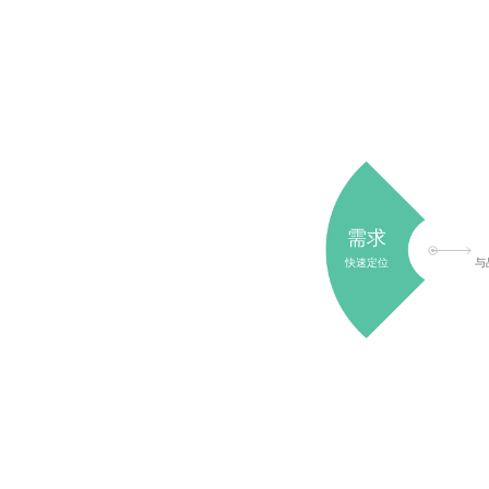
需求
快速定位
与