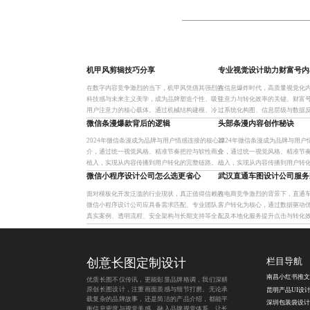
机甲风剪辑技巧分享
专业视觉设计助力财富号内
在数字内容竞争激烈的当下，机甲风凭借其强烈的
在信息爆炸时代，高质量视觉化
科技感与未来主义美学，成为品牌塑造个性、吸引
注意力与转化效率的关键。财富
用户注意力的核心载体。通过机械结构建模、冷色
过系统化构图、信息层级与数据
调配色、视觉符号系统与紧凑剪辑节奏的有机融
业实现从内容表达到用户信任的
微信条漫爆款背后的逻辑
头部条漫内容创作秘诀
合，实现功能可视化与情绪共
读完成率与互动率。
2024年微信条漫成为品牌与用户情感连接的核心媒
2024年微信条漫成为品牌与用
介，通过统一视觉风格、精准节奏把控与软性商业
介，通过统一视觉风格、精准节
植入，实现从内容传播到用户转化的完整链路。其
植入，实现从内容传播到用户转
轻量化、强互动、易裂变的特性，正重塑数字内容
轻量化、强互动、易裂变的特性
微信小程序设计公司怎么选更省心
武汉直通车图设计公司服务
生态，助力品牌私域增
生态，助力品牌私域增
面对模板化开发泛滥的行业现状，真正值得信赖的
在电商竞争激烈的背景下，直通
微信小程序设计公司应具备需求匹配、专业团队、
客户转化为核心，通过数据驱动
真实案例、透明流程、安全架构与长期支持等全链
配及本地化服务提升点击与转化
路能力。我们专注为中小企业提供量身定制的小程
期合作案例、明确服务承诺和效
序服务，助力企业实现用户
队，才能实现投放有据可循、
创意长图定制设计
栏目导航
优质长图不仅传讯，更能彰显品牌格调，我们深耕
原创长图设计，注重画面质感与细节打磨。无论承
载复杂的品牌故事，还是简洁的产品介绍，都能平
衡信息密度与视觉美感，融入品牌视觉体系，让长