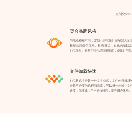
定制化SV
契合品牌风格
与现成模板不同，定制化SVG设计能够深入地
根据品牌颜色体系、标志形状、文化内涵以
SVG图形。有助于强化品牌识别度，使设计与
文件加载快速
SVG格式本身是一种文本格式，文件体积相对
去除不必要的代码和元素，可以进一步减小文
速度，能够减少用户等待时间，提升用户体验。