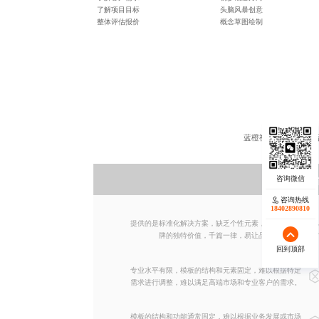
了解项目目标
头脑风暴创意
整体评估报价
概念草图绘制
蓝橙视觉强调的是为
模板平
咨询热线
咨询热线
17723342546
18402890810
提供的是标准化解决方案，缺乏个性元素，难以体现品
牌的独特价值，千篇一律，易让品牌同质化。
回到顶部
回到顶部
专业水平有限，模板的结构和元素固定，难以根据特定
需求进行调整，难以满足高端市场和专业客户的需求。
模板的结构和功能通常固定，难以根据业务发展或市场