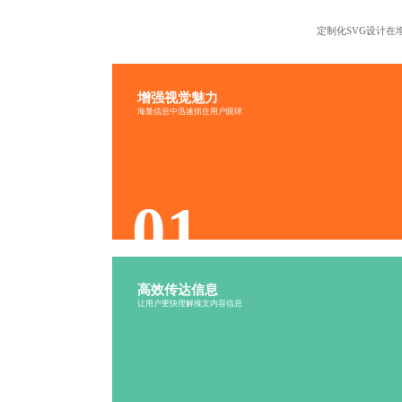
定制化SVG设计
在
增强视觉魅力
创意形式
精美动画
海量信息中迅速抓住用户眼球
视觉冲击
引人瞩目
脱颖而出
个性呈现
01
高效传达信息
信息清晰
直观易懂
让用户更快理解推文内容信息
表达准确
高效传递
内容丰富
形式多样