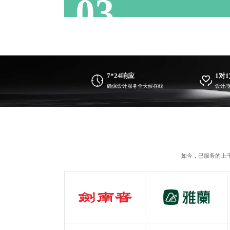
03
7*24响应
1对
确保设计服务全天候在线
设计/
如今，已服务的上
剑南春
雅兰
白酒行业
服装行业