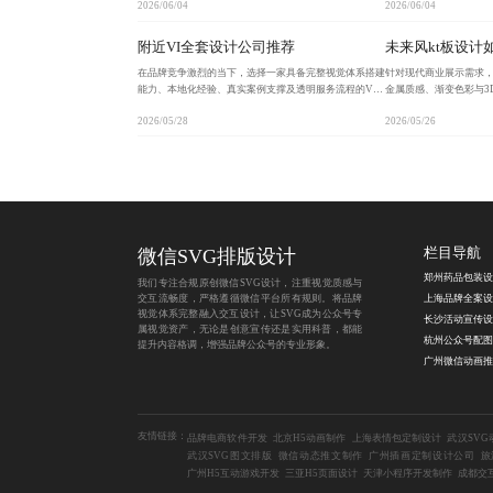
2026/06/04
2026/06/04
易裂变的特性，正重塑数字内容生态，助力品牌私域增
易裂变的特性，正重塑
附近VI全套设计公司推荐
未来风kt板设计
在品牌竞争激烈的当下，选择一家具备完整视觉体系搭建
针对现代商业展示需求，
能力、本地化经验、真实案例支撑及透明服务流程的VI
金属质感、渐变色彩与3
全套设计公司，是企业实现品牌形象统一与长期发展的关
D嵌入式照明及哑光抗
2026/05/28
2026/05/26
键。设计需服务于品牌战略，而非单纯追求美感，确保视
装与长期复用。该设计突
微信SVG排版设计
栏目导航
我们专注合规原创微信SVG设计，注重视觉质感与
交互流畅度，严格遵循微信平台所有规则。将品牌
视觉体系完整融入交互设计，让SVG成为公众号专
属视觉资产，无论是创意宣传还是实用科普，都能
提升内容格调，增强品牌公众号的专业形象。
友情链接：
品牌电商软件开发
北京H5动画制作
上海表情包定制设计
武汉SV
武汉SVG图文排版
微信动态推文制作
广州插画定制设计公司
旅
广州H5互动游戏开发
三亚H5页面设计
天津小程序开发制作
成都交