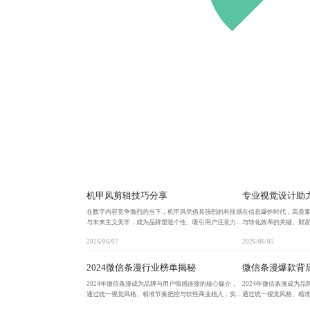
机甲风剪辑技巧分享
专业视觉设计助
在数字内容竞争激烈的当下，机甲风凭借其强烈的科技感
在信息爆炸时代，高质
与未来主义美学，成为品牌塑造个性、吸引用户注意力的
与转化效率的关键。财
核心载体。通过机械结构建模、冷色调配色、视觉符号系
图、信息层级与数据反
2026/06/07
2026/06/05
统与紧凑剪辑节奏的有机融合，实现功能可视化与情绪共
到用户信任的跨越，显
2024微信条漫行业榜单揭秘
微信条漫爆款背
2024年微信条漫成为品牌与用户情感连接的核心媒介，
2024年微信条漫成为
通过统一视觉风格、精准节奏把控与软性商业植入，实现
通过统一视觉风格、精
从内容传播到用户转化的完整链路。其轻量化、强互动、
从内容传播到用户转化