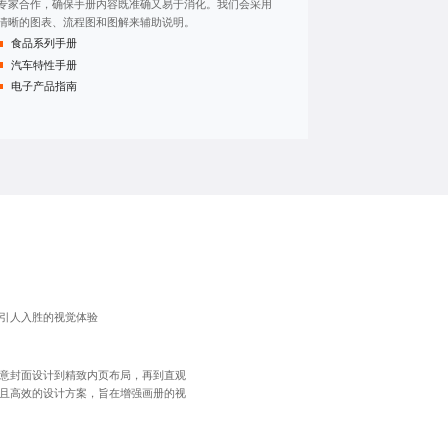
专家合作，确保手册内容既准确又易于消化。我们会采用
清晰的图表、流程图和图解来辅助说明。
食品系列手册
汽车特性手册
电子产品指南
引人入胜的视觉体验
意封面设计到精致内页布局，再到直观
且高效的设计方案，旨在增强画册的视