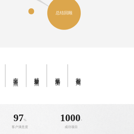
总结回顾
突出重点
精准聚焦
视觉平衡
和谐布局
97
1000
%
+
客户满意度
成功项目