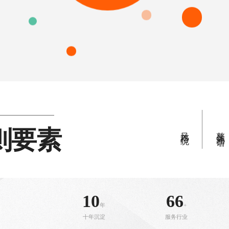
则要素
风格统一
整体和谐
10
66
年
+
十年沉淀
服务行业