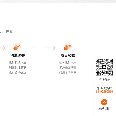
设计
体验
沟通调整
项目验收
设计反馈沟通
交付设计成果
调整设计细节
客户提交评价
设计图稿确定
结清合同余款
咨询热线
咨询热线
17723342546
18402890810
回到顶部
回到顶部