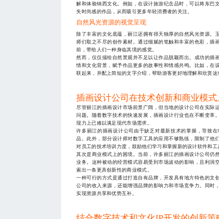
解和体验纳西文化。例如，在设计旅游纪念品时，可以将东巴
失时尚感的作品，从而吸引更多年轻消费者的关注。
自然风光资源的视觉呈现
除了丰富的文化底蕴，丽江还拥有得天独厚的自然风光资源。
师们取之不尽的创作素材。通过细腻的笔触和丰富的色彩，插
前，带给人们一种身临其境的感觉。
然而，仅仅描绘自然景观并不足以让作品脱颖而出。成功的插
情和文化背景，赋予作品更多的故事性和情感共鸣。比如，在
联起来，并配上简短的文字介绍，帮助游客更好地理解和欣赏这
插画设计公司在技术创新和商业模式
尽管丽江的插画设计市场前景广阔，但当地的设计公司在实际
问题。随着数字技术的快速发展，插画设计行业也在不断变革
现力上已难以满足现代市场需求。
许多丽江的插画设计公司由于缺乏对最新技术的掌握，导致在
品。此外，部分设计师对数字工具的应用不够熟练，限制了他
对员工的技术培训力度，鼓励他们学习和掌握新的设计软件和工
其次是商业模式上的困境。当前，许多丽江的插画设计公司仍
业务。这种被动的经营模式容易受到市场波动的影响，且利润
索出一条更具创新性的商业模式。
一种可行的方式是通过打造自有品牌，开发具有地方特色的文
公司的收入来源，还能增强品牌的影响力和市场竞争力。同时
实现资源共享和优势互补。
结合数字技术和文化IP开发的创新策