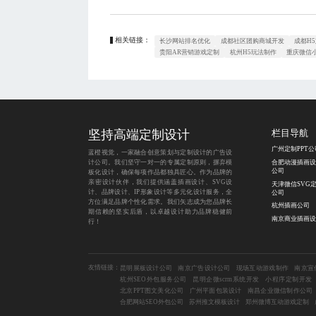
相关链接：
长沙网站排名优化
成都社区团购商城开发
成都H
贵阳AR营销游戏定制
杭州H5玩法制作
重庆微信
坚持
高端定制设计
栏目导航
广州定制PPT公
蓝橙视觉，一家融合创意策划与定制设计的
广告设
计公司
。我们坚守一对一的专属定制原则，摒弃模
合肥动漫插画设
公司
板化设计，确保每项作品都独具匠心。作为品牌的
亲密设计伙伴，我们提供涵盖
插画设计
、
SVG设
天津微信SVG
计
、
品牌设计
、
IP形象设计
等多元化设计服务，全
公司
方位满足品牌个性化需求。我们矢志成为您品牌长
杭州插画公司
期信赖的坚实后盾，以卓越设计助力品牌稳健前
南京商业插画设
行！
友情链接：
昆明展板设计公司
南京广告设计公司
现场互动游戏制作
南京宣
杭州SEO外包服务公司
昆明企微scrm系统开发
小程序定制开发
北京PPT图文美化公司
广州平面包装设计
南昌企业微信制作公司
合肥网站SEO外包公司
苏州推文模板设计
郑州微博互动游戏定制