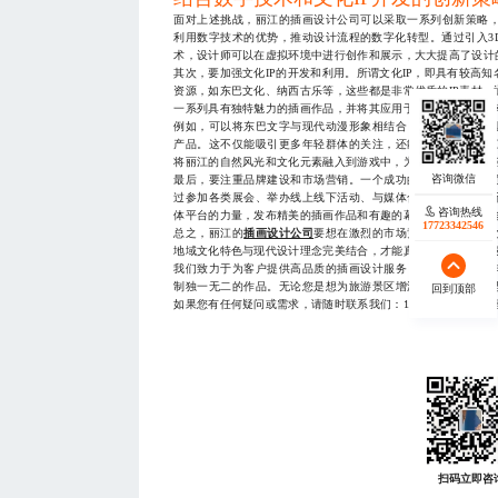
面对上述挑战，丽江的插画设计公司可以采取一系列创新策略
利用数字技术的优势，推动设计流程的数字化转型。通过引入3
术，设计师可以在虚拟环境中进行创作和展示，大大提高了设计
其次，要加强文化IP的开发和利用。所谓文化IP，即具有较高
资源，如东巴文化、纳西古乐等，这些都是非常优质的IP素材。
一系列具有独特魅力的插画作品，并将其应用于各种场景中，如
例如，可以将东巴文字与现代动漫形象相结合，开发出一系列
产品。这不仅能吸引更多年轻群体的关注，还能进一步传播丽
将丽江的自然风光和文化元素融入到游戏中，为玩家带来全新的
最后，要注重品牌建设和市场营销。一个成功的品牌不仅要有
过参加各类展会、举办线上线下活动、与媒体合作等方式，不
咨询热线
体平台的力量，发布精美的插画作品和有趣的幕后故事，吸引更
17723342546
总之，丽江的
插画设计公司
要想在激烈的市场竞争中立于不败
地域文化特色与现代设计理念完美结合，才能真正打造出差异化
我们致力于为客户提供高品质的插画设计服务，拥有一支经验
制独一无二的作品。无论您是想为旅游景区增添一抹亮色，还
回到顶部
如果您有任何疑问或需求，请随时联系我们：17723342546（
扫码立即咨